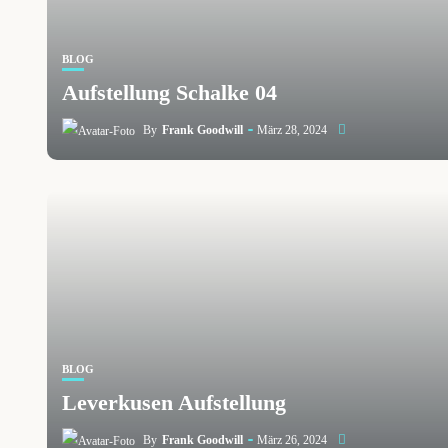
BLOG
Aufstellung Schalke 04
By
Frank Goodwill
März 28, 2024
BLOG
Leverkusen Aufstellung
By
Frank Goodwill
März 26, 2024