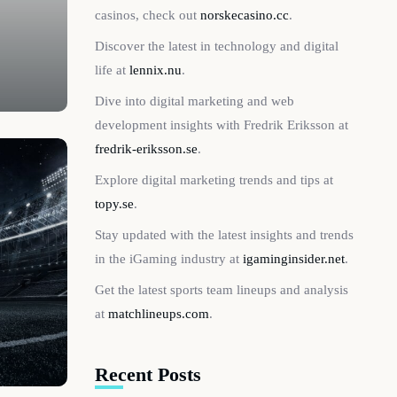
casinos, check out
norskecasino.cc
.
Discover the latest in technology and digital
life at
lennix.nu
.
Dive into digital marketing and web
development insights with Fredrik Eriksson at
fredrik-eriksson.se
.
Explore digital marketing trends and tips at
topy.se
.
Stay updated with the latest insights and trends
in the iGaming industry at
igaminginsider.net
.
Get the latest sports team lineups and analysis
at
matchlineups.com
.
Recent Posts