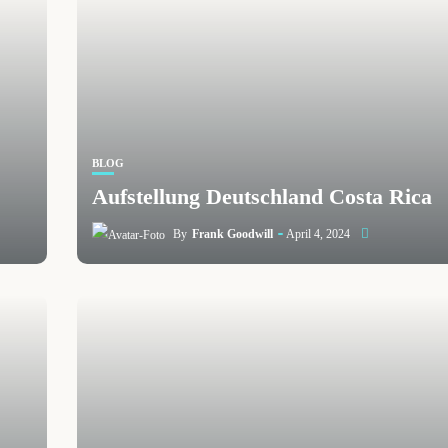
BLOG
Aufstellung Deutschland Costa Rica
By
Frank Goodwill
April 4, 2024