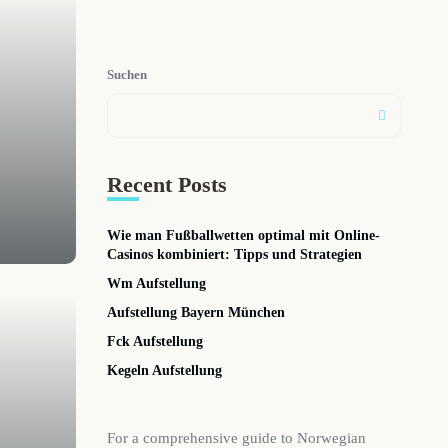
Suchen
Recent Posts
Wie man Fußballwetten optimal mit Online-
Casinos kombiniert: Tipps und Strategien
Wm Aufstellung
Aufstellung Bayern München
Fck Aufstellung
Kegeln Aufstellung
For a comprehensive guide to Norwegian