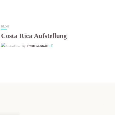
BLOG
Costa Rica Aufstellung
By
Frank Goodwill