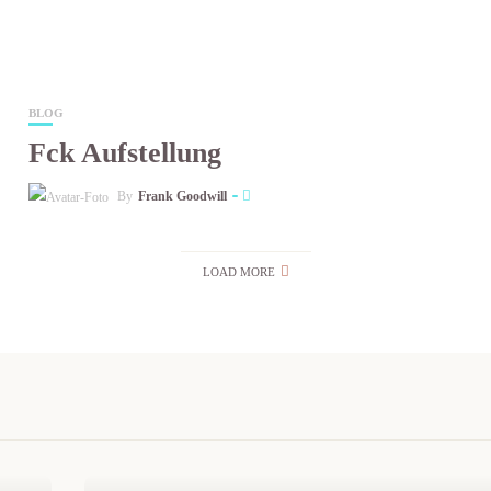
BLOG
Fck Aufstellung
By
Frank Goodwill
LOAD MORE