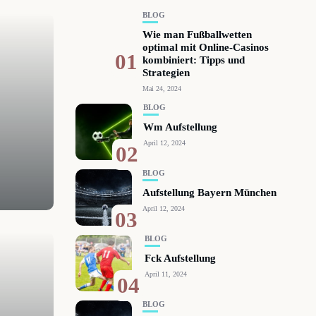
BLOG
Wie man Fußballwetten
optimal mit Online-Casinos
01
kombiniert: Tipps und
Strategien
Mai 24, 2024
BLOG
Wm Aufstellung
April 12, 2024
02
BLOG
Aufstellung Bayern München
April 12, 2024
03
BLOG
Fck Aufstellung
April 11, 2024
04
BLOG