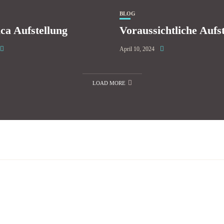
BLOG
ca Aufstellung
Voraussichtliche Aufs
April 10, 2024
LOAD MORE