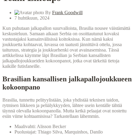
By
Frank Goodwill
7 huhtikuun, 2024
Kun puhutaan jalkapallon suurvalloista, Brasilia nousee väistämättä
keskusteluun. Samaan aikaan Serbia on osoittautunut kovaksi
vastustajaksi kansainvälisissä koitoksissa. Kun nämä kaksi
joukkuetta kohtaavat, luvassa on taatusti jännittävä ottelu, jossa
taituruus, strategia ja joukkuehenki ovat avainasemissa. Tässä
artikkelissa käymme läpi Brasilian ja Serbian kansallisten
jalkapallojoukkueiden kokoonpanot, jotka ovat tärkeitä tietoja
kaikille futisfaneille.
Brasilian kansallisen jalkapallojoukkueen
kokoonpano
Brasilia, tunnettu pelityylistään, joka yhdistää teknisen taidon,
rytmisen liikkeen ja peliälykkyyden, lähtee usein kentälle tähtiä
täynnä olevalla kokoonpanolla. Mutta ketkä pelaajat ovat nostettu
esiin viime kohtaamisissa? Tarkastellaan lähemmin.
Maalivahti: Alisson Becker
Puolustajat: Thiago Silva, Marquinhos, Danilo