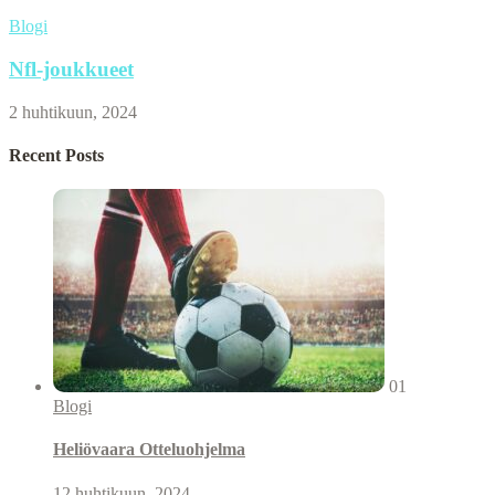
Blogi
Nfl-joukkueet
2 huhtikuun, 2024
Recent Posts
01
Blogi
Heliövaara Otteluohjelma
12 huhtikuun, 2024