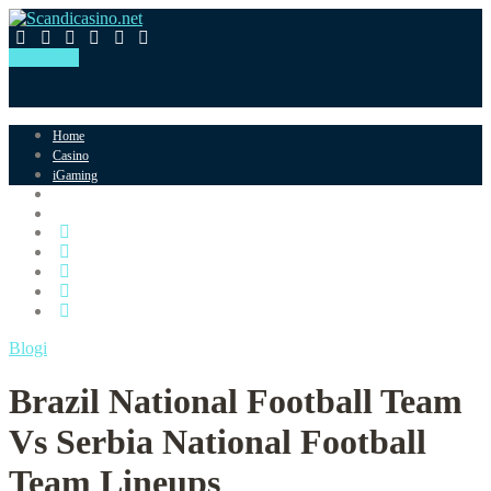
Say hello!
Home
Casino
iGaming
Reviews
Blog
Blogi
Brazil National Football Team
Vs Serbia National Football
Team Lineups