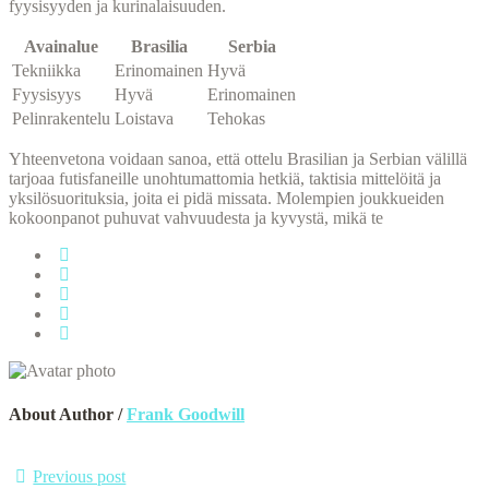
fyysisyyden ja kurinalaisuuden.
Avainalue
Brasilia
Serbia
Tekniikka
Erinomainen
Hyvä
Fyysisyys
Hyvä
Erinomainen
Pelinrakentelu
Loistava
Tehokas
Yhteenvetona voidaan sanoa, että ottelu Brasilian ja Serbian välillä
tarjoaa futisfaneille unohtumattomia hetkiä, taktisia mittelöitä ja
yksilösuorituksia, joita ei pidä missata. Molempien joukkueiden
kokoonpanot puhuvat vahvuudesta ja kyvystä, mikä te
About Author /
Frank Goodwill
Previous post