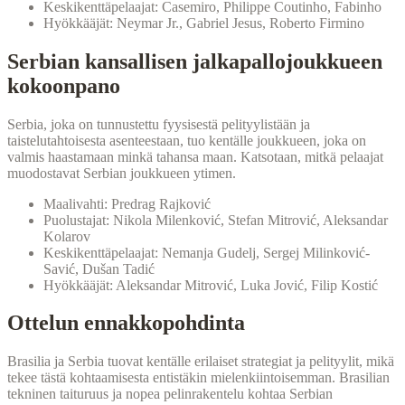
Keskikenttäpelaajat: Casemiro, Philippe Coutinho, Fabinho
Hyökkääjät: Neymar Jr., Gabriel Jesus, Roberto Firmino
Serbian kansallisen jalkapallojoukkueen
kokoonpano
Serbia, joka on tunnustettu fyysisestä pelityylistään ja
taistelutahtoisesta asenteestaan, tuo kentälle joukkueen, joka on
valmis haastamaan minkä tahansa maan. Katsotaan, mitkä pelaajat
muodostavat Serbian joukkueen ytimen.
Maalivahti: Predrag Rajković
Puolustajat: Nikola Milenković, Stefan Mitrović, Aleksandar
Kolarov
Keskikenttäpelaajat: Nemanja Gudelj, Sergej Milinković-
Savić, Dušan Tadić
Hyökkääjät: Aleksandar Mitrović, Luka Jović, Filip Kostić
Ottelun ennakkopohdinta
Brasilia ja Serbia tuovat kentälle erilaiset strategiat ja pelityylit, mikä
tekee tästä kohtaamisesta entistäkin mielenkiintoisemman. Brasilian
tekninen taituruus ja nopea pelinrakentelu kohtaa Serbian