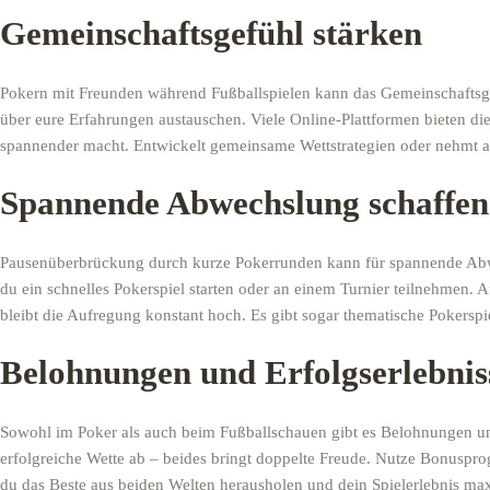
Gemeinschaftsgefühl stärken
Pokern mit Freunden während Fußballspielen kann das Gemeinschaftsgef
über eure Erfahrungen austauschen. Viele Online-Plattformen bieten di
spannender macht. Entwickelt gemeinsame Wettstrategien oder nehmt an
Spannende Abwechslung schaffen
Pausenüberbrückung durch kurze Pokerrunden kann für spannende Abwe
du ein schnelles Pokerspiel starten oder an einem Turnier teilnehmen. 
bleibt die Aufregung konstant hoch. Es gibt sogar thematische Pokersp
Belohnungen und Erfolgserlebnis
Sowohl im Poker als auch beim Fußballschauen gibt es Belohnungen und 
erfolgreiche Wette ab – beides bringt doppelte Freude. Nutze Bonuspro
du das Beste aus beiden Welten herausholen und dein Spielerlebnis ma