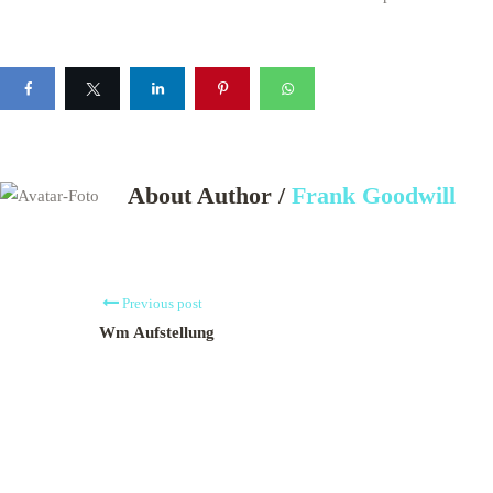
About Author /
Frank Goodwill
Previous post
Wm Aufstellung