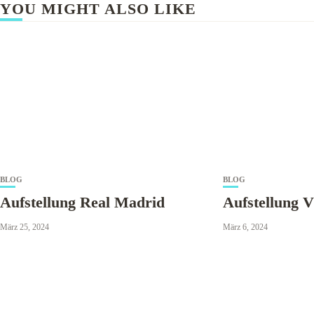
YOU MIGHT ALSO LIKE
BLOG
BLOG
Aufstellung Real Madrid
Aufstellung 
März 25, 2024
März 6, 2024