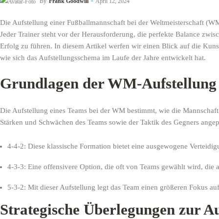
By
Frank Goodwill
April 12, 2024
Die Aufstellung einer Fußballmannschaft bei der Weltmeisterschaft (WM)
Jeder Trainer steht vor der Herausforderung, die perfekte Balance zwi
Erfolg zu führen. In diesem Artikel werfen wir einen Blick auf die Ku
wie sich das Aufstellungsschema im Laufe der Jahre entwickelt hat.
Grundlagen der WM-Aufstellung
Die Aufstellung eines Teams bei der WM bestimmt, wie die Mannschaft a
Stärken und Schwächen des Teams sowie der Taktik des Gegners angepas
4-4-2: Diese klassische Formation bietet eine ausgewogene Verteidig
4-3-3: Eine offensivere Option, die oft von Teams gewählt wird, die 
5-3-2: Mit dieser Aufstellung legt das Team einen größeren Fokus auf
Strategische Überlegungen zur Au