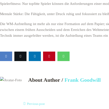
Spielerfitness: Nur topfitte Spieler können die Anforderungen einer mod
Mentale Stärke: Die Fähigkeit, unter Druck ruhig und fokussiert zu ble
Die WM-Aufstellung ist mehr als nur eine Formation auf dem Papier; sie 
zwischen einem frühen Ausscheiden und dem Erreichen des Weltmeistert
Technik immer ausgefeilter werden, ist die Aufstellung eines Teams ein 
About Author /
Frank Goodwill
Previous post