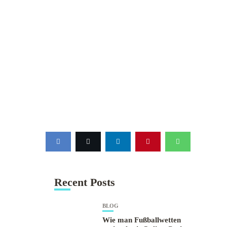
Recent Posts
BLOG
Wie man Fußballwetten