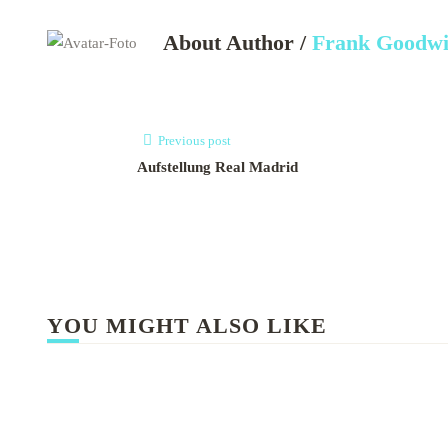
About Author /
Frank Goodwi
Previous post
Aufstellung Real Madrid
YOU MIGHT ALSO LIKE