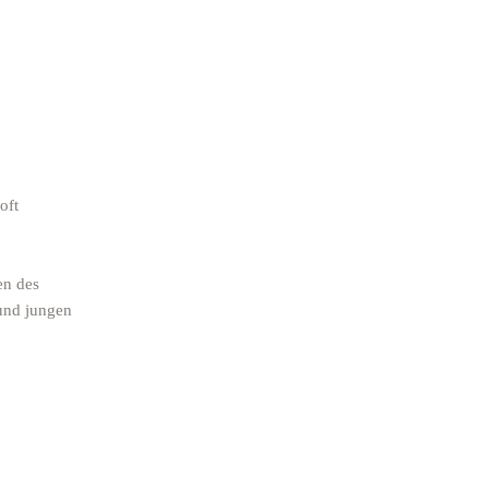
oft
en des
 und jungen