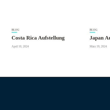
BLOG
BLOG
Costa Rica Aufstellung
Japan Au
April 10, 2024
März 19, 2024