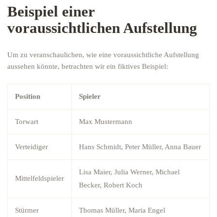
Beispiel einer
voraussichtlichen Aufstellung
Um zu veranschaulichen, wie eine voraussichtliche Aufstellung
aussehen könnte, betrachten wir ein fiktives Beispiel:
Position
Spieler
Torwart
Max Mustermann
Verteidiger
Hans Schmidt, Peter Müller, Anna Bauer
Lisa Maier, Julia Werner, Michael
Mittelfeldspieler
Becker, Robert Koch
Stürmer
Thomas Müller, Maria Engel