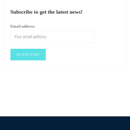
Subscribe to get the latest news!
Email address: