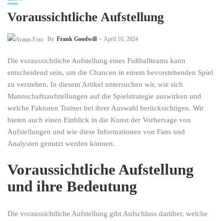
Voraussichtliche Aufstellung
By
Frank Goodwill
April 10, 2024
Die voraussichtliche Aufstellung eines Fußballteams kann
entscheidend sein, um die Chancen in einem bevorstehenden Spiel
zu verstehen. In diesem Artikel untersuchen wir, wie sich
Mannschaftsaufstellungen auf die Spielstrategie auswirken und
welche Faktoren Trainer bei ihrer Auswahl berücksichtigen. Wir
bieten auch einen Einblick in die Kunst der Vorhersage von
Aufstellungen und wie diese Informationen von Fans und
Analysten genutzt werden können.
Voraussichtliche Aufstellung
und ihre Bedeutung
Die voraussichtliche Aufstellung gibt Aufschluss darüber, welche