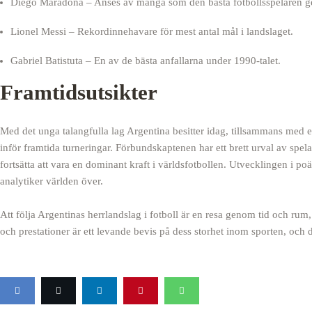
Diego Maradona – Anses av många som den bästa fotbollsspelaren g
Lionel Messi – Rekordinnehavare för mest antal mål i landslaget.
Gabriel Batistuta – En av de bästa anfallarna under 1990-talet.
Framtidsutsikter
Med det unga talangfulla lag Argentina besitter idag, tillsammans med er
inför framtida turneringar. Förbundskaptenen har ett brett urval av spela
fortsätta att vara en dominant kraft i världsfotbollen. Utvecklingen i p
analytiker världen över.
Att följa Argentinas herrlandslag i fotboll är en resa genom tid och rum
och prestationer är ett levande bevis på dess storhet inom sporten, och des