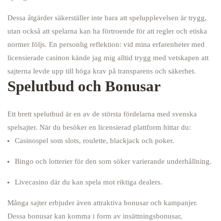
Dessa åtgärder säkerställer inte bara att spelupplevelsen är trygg,
utan också att spelarna kan ha förtroende för att regler och etiska
normer följs. En personlig reflektion: vid mina erfarenheter med
licensierade casinon kände jag mig alltid trygg med vetskapen att
sajterna levde upp till höga krav på transparens och säkerhet.
Spelutbud och Bonusar
Ett brett spelutbud är en av de största fördelarna med svenska
spelsajter. När du besöker en licensierad plattform hittar du:
Casinospel som slots, roulette, blackjack och poker.
Bingo och lotterier för den som söker varierande underhållning.
Livecasino där du kan spela mot riktiga dealers.
Många sajter erbjuder även attraktiva bonusar och kampanjer.
Dessa bonusar kan komma i form av insättningsbonusar,