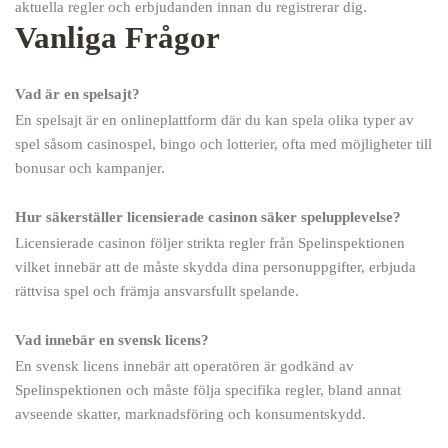
aktuella regler och erbjudanden innan du registrerar dig.
Vanliga Frågor
Vad är en spelsajt?
En spelsajt är en onlineplattform där du kan spela olika typer av
spel såsom casinospel, bingo och lotterier, ofta med möjligheter till
bonusar och kampanjer.
Hur säkerställer licensierade casinon säker spelupplevelse?
Licensierade casinon följer strikta regler från Spelinspektionen
vilket innebär att de måste skydda dina personuppgifter, erbjuda
rättvisa spel och främja ansvarsfullt spelande.
Vad innebär en svensk licens?
En svensk licens innebär att operatören är godkänd av
Spelinspektionen och måste följa specifika regler, bland annat
avseende skatter, marknadsföring och konsumentskydd.