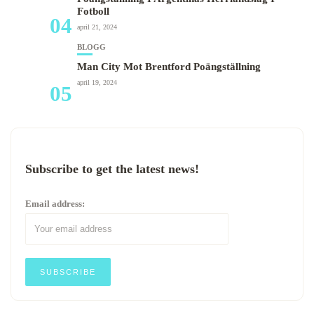
Fotboll
04
april 21, 2024
BLOGG
Man City Mot Brentford Poängställning
april 19, 2024
05
Subscribe to get the latest news!
Email address: