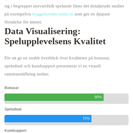
sig i begreppet ansvarsfullt spelande finns det detaljerade studier
på exempelvis
tryggenorskecasino.io
som ger en djupare
förståelse för ämnet.
Data Visualisering:
Spelupplevelsens Kvalitet
För att ge en snabb överblick över kvaliteten på bonusar,
spelutbud och kundsupport presenterar vi en visuell
sammanställning nedan:
Bonusar
80%
Spelutbud
70%
Kundsupport