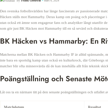
By
Frank Goodwill
mars 6, 2024
Den svenska fotbollsvärlden har länge fascinerats av passionerade mat
Häcken ställs mot Hammarby. Deras kamp om poäng och placeringar i den 
utan också ett ämne som engagerar fans och analytiker långt utanför de f
som gör just BK Häcken mot Hammarby till en så sevärd och diskutera
BK Häcken vs Hammarby: En Riv
Matcherna mellan BK Häcken och Hammarby IF är alltid spännande, med
inte bara en sportslig kamp utan också en kulturkrock, där Göteborgs 
matcher blir ofta minnesvärda då de kan innehålla allt från teknisk skick
Poängställning och Senaste Möt
Låt oss ta en närmare titt på den senaste poängställningen och utfallet a
Matchdatum
Resultat